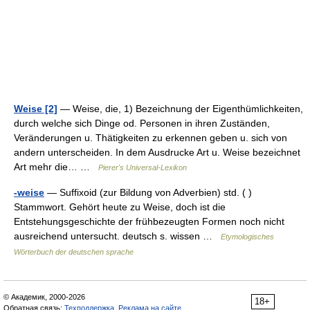
Weise [2]
— Weise, die, 1) Bezeichnung der Eigenthümlichkeiten,
durch welche sich Dinge od. Personen in ihren Zuständen,
Veränderungen u. Thätigkeiten zu erkennen geben u. sich von
andern unterscheiden. In dem Ausdrucke Art u. Weise bezeichnet
Art mehr die… …
Pierer's Universal-Lexikon
-weise
— Suffixoid (zur Bildung von Adverbien) std. ( )
Stammwort. Gehört heute zu Weise, doch ist die
Entstehungsgeschichte der frühbezeugten Formen noch nicht
ausreichend untersucht. deutsch s. wissen …
Etymologisches
Wörterbuch der deutschen sprache
© Академик, 2000-2026
18+
Обратная связь:
Техподдержка
,
Реклама на сайте