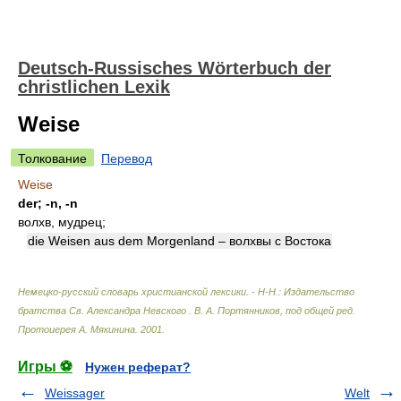
Deutsch-Russisches Wörterbuch der
christlichen Lexik
Weise
Толкование
Перевод
Weise
der; -n, -n
волхв, мудрец;
die Weisen aus dem Morgenland – волхвы с Востока
Немецко-русский словарь христианской лексики. - Н-Н.: Издательство
братства Св. Александра Невского
.
В. А. Портянников, под общей ред.
Протоиерея А. Мякинина
.
2001
.
Игры ⚽
Нужен реферат?
Weissager
Welt