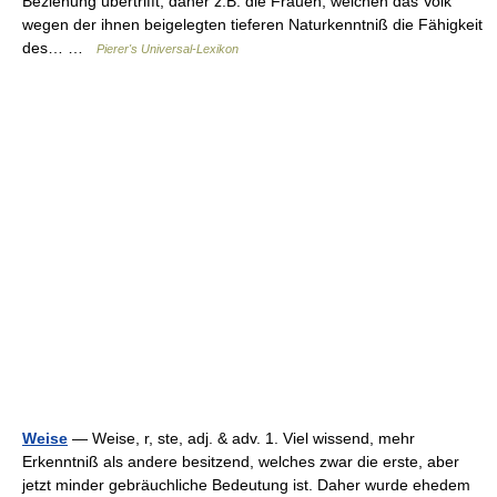
Beziehung übertrifft, daher z.B. die Frauen, welchen das Volk
wegen der ihnen beigelegten tieferen Naturkenntniß die Fähigkeit
des… …
Pierer's Universal-Lexikon
Weise
— Weise, r, ste, adj. & adv. 1. Viel wissend, mehr
Erkenntniß als andere besitzend, welches zwar die erste, aber
jetzt minder gebräuchliche Bedeutung ist. Daher wurde ehedem