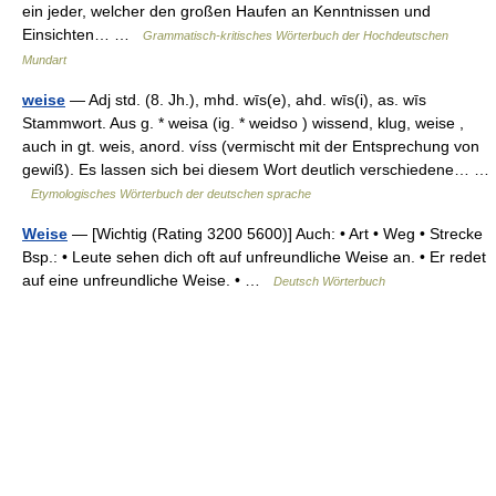
ein jeder, welcher den großen Haufen an Kenntnissen und
Einsichten… …
Grammatisch-kritisches Wörterbuch der Hochdeutschen
Mundart
weise
— Adj std. (8. Jh.), mhd. wīs(e), ahd. wīs(i), as. wīs
Stammwort. Aus g. * weisa (ig. * weidso ) wissend, klug, weise ,
auch in gt. weis, anord. víss (vermischt mit der Entsprechung von
gewiß). Es lassen sich bei diesem Wort deutlich verschiedene… …
Etymologisches Wörterbuch der deutschen sprache
Weise
— [Wichtig (Rating 3200 5600)] Auch: • Art • Weg • Strecke
Bsp.: • Leute sehen dich oft auf unfreundliche Weise an. • Er redet
auf eine unfreundliche Weise. • …
Deutsch Wörterbuch