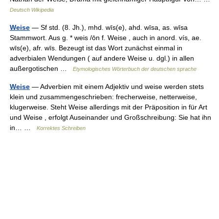
Deutsch Wikipedia
Weise
— Sf std. (8. Jh.), mhd. wīs(e), ahd. wīsa, as. wīsa
Stammwort. Aus g. * weis /ōn f. Weise , auch in anord. vís, ae.
wīs(e), afr. wīs. Bezeugt ist das Wort zunächst einmal in
adverbialen Wendungen ( auf andere Weise u. dgl.) in allen
außergotischen …
Etymologisches Wörterbuch der deutschen sprache
Weise
— Adverbien mit einem Adjektiv und weise werden stets
klein und zusammengeschrieben: frecherweise, netterweise,
klugerweise. Steht Weise allerdings mit der Präposition in für Art
und Weise , erfolgt Auseinander und Großschreibung: Sie hat ihn
in… …
Korrektes Schreiben